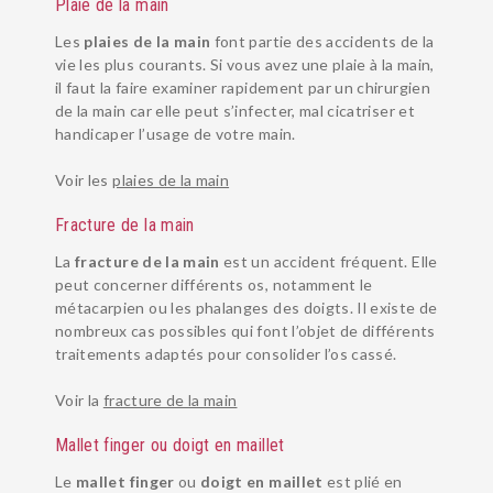
Plaie de la main
Les
plaies de la main
font partie des accidents de la
vie les plus courants. Si vous avez une plaie à la main,
il faut la faire examiner rapidement par un chirurgien
de la main car elle peut s’infecter, mal cicatriser et
handicaper l’usage de votre main.
PATHOLOGIES
Voir les
plaies de la main
EQUIPE
Fracture de la main
URGENCES MAIN
La
fracture de la main
est un accident fréquent. Elle
INSTITUT
peut concerner différents os, notamment le
métacarpien ou les phalanges des doigts. Il existe de
RÉÉDUCATION ET ORTHÈSE
nombreux cas possibles qui font l’objet de différents
traitements adaptés pour consolider l’os cassé.
SUIVI POST-OPÉRATOIRE
ANESTHÉSIE
Voir la
fracture de la main
BLOG SANTÉ
Mallet finger ou doigt en maillet
Le
mallet finger
ou
doigt en maillet
est plié en