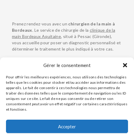
Prenez rendez-vous avec un
chirurgien de la main à
Bordeaux
. Le service de chirurgie de la
clinique de la
main Bordeaux Aquitaine
, situé à Pessac (Gironde),
vous accueille pour poser un diagnostic personnalisé et
déterminer le traitement le plus indiqué à votre cas.
PRENDRE RDV SUR DOCTOLIB
Gérer le consentement
Pour offrir les meilleures expériences, nous utilisons des technologies
telles que les cookies pour stocker et/ou accéder aux informations des
CONTACTER UN CHIRURGIEN
appareils. Le fait de consentir à ces technologies nous permettra de
traiter des données telles que le comportement de navigation ou les ID
Voir toutes les
pathologies
uniques sur ce site. Le fait de ne pas consentir ou de retirer son
consentement peut avoir un effet négatif sur certaines caractéristiques
et fonctions.
Page relue par le
Dr Jean-Maxime Alet
.
Contact
Plan d’accès
Accepter
Conseils pour médecins