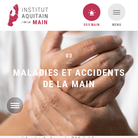
SOS MAIN
MENU
VOUS AVEZ UNE URGENCE MAIN ?
SOS MAIN
03
MALADIES ET ACCIDENTS
DE LA MAIN
Quelles sont les différents problèmes
de la main, maladies chroniques et