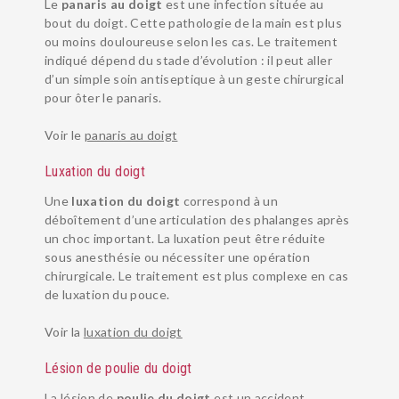
Le
panaris au doigt
est une infection située au
bout du doigt. Cette pathologie de la main est plus
ou moins douloureuse selon les cas. Le traitement
indiqué dépend du stade d’évolution : il peut aller
d’un simple soin antiseptique à un geste chirurgical
pour ôter le panaris.
Voir le
panaris au doigt
Luxation du doigt
Une
luxation du doigt
correspond à un
déboîtement d’une articulation des phalanges après
un choc important. La luxation peut être réduite
sous anesthésie ou nécessiter une opération
chirurgicale. Le traitement est plus complexe en cas
de luxation du pouce.
Voir la
luxation du doigt
Lésion de poulie du doigt
La lésion de
poulie du doigt
est un accident