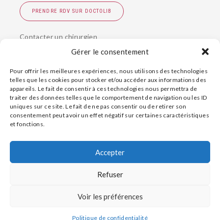
PRENDRE RDV SUR DOCTOLIB
Contacter un chirurgien
Gérer le consentement
Voir toutes les
pathologies de la main
Pour offrir les meilleures expériences, nous utilisons des technologies
Page relue par le
Dr Jean-Maxime Alet
.
telles que les cookies pour stocker et/ou accéder aux informations des
appareils. Le fait de consentir à ces technologies nous permettra de
traiter des données telles que le comportement de navigation ou les ID
uniques sur ce site. Le fait de ne pas consentir ou de retirer son
consentement peut avoir un effet négatif sur certaines caractéristiques
et fonctions.
Contact
Fracture de la main
Plan d’accès
Accepter
Conseils pour médecins
Traumatismes - Accidents de la main
Refuser
Politique de confidentialité
Mentions légales
Voir les préférences
TOP
Politique de confidentialité