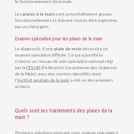
le fonctionnement de la main.
Les
plaies à la main
sont potentiellement graves
fonctionnellement et doivent toutes être explorées
par un chirurgien.
PATHOLOGIES
Examen spécialisé pour les plaies de la main
EQUIPE
Le diagnostic d’une
plaie de main
nécessite un
URGENCES MAIN
examen spécialisé difficile. Ce qui a justifié la
INSTITUT
création un réseau de soin spécialisé national régi
par la
FESUM
(Fédération Européenne des Urgences
RÉÉDUCATION ET ORTHÈSE
de la Main), avec des centres identifiés dont
SUIVI POST-OPÉRATOIRE
l’
Institut aquitain de la main
a été un des premiers
acteurs.
ANESTHÉSIE
BLOG SANTÉ
Quels sont les traitements des plaies de la
main ?
Plusieurs solutions existent pour soigner une plaie à