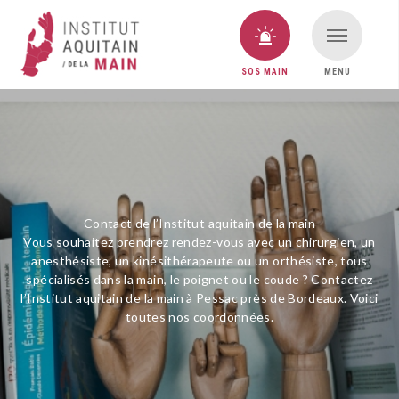
SOS MAIN
MENU
VOUS AVEZ UNE URGENCE MAIN ?
SOS MAIN
Contact de l’Institut aquitain de la main
Vous souhaitez prendrez rendez-vous avec un chirurgien, un
anesthésiste, un kinésithérapeute ou un orthésiste, tous
spécialisés dans la main, le poignet ou le coude ? Contactez
l’Institut aquitain de la main à Pessac près de Bordeaux. Voici
toutes nos coordonnées.