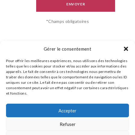
*Champs obligatoires
Gérer le consentement
Pour offrir les meilleures expériences, nous utilisons des technologies
telles que les cookies pour stocker et/ou accéder aux informations des
appareils. Le fait de consentir à ces technologies nous permettra de
traiter des données telles que le comportement de navigation ou les ID
uniques sur ce site. Le fait de ne pas consentir ou de retirer son
TOP
consentement peut avoir un effet négatif sur certaines caractéristiques
et fonctions.
Contact
Contact
Plan d’accès
Accepter
Plan d’accès
Conseils pour médecins
Conseils pour médecins
Refuser
Politique de confidentialité
Politique de confidentialité
Mentions légales