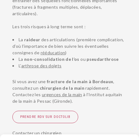
entraîner des séquelles fonctionnelles importantes
(fractures à fragments multiples, déplacées,
articulaires).
Les trois risques à long terme sont :
La
raideur
des articulations (première complication,
d’où l’importance de bien suivre les éventuelles
consignes de
rééducation
)
La
non-consolidation de l’os
ou
pseudarthrose
L’
arthrose des doigts
Si vous avez une
fracture de la main à Bordeaux
,
consultez un
chirurgien de la main
rapidement.
Contactez les
urgences de la main
à l’Institut aquitain
de la main à Pessac (Gironde).
PRENDRE RDV SUR DOCTOLIB
Contacter un chirurgien