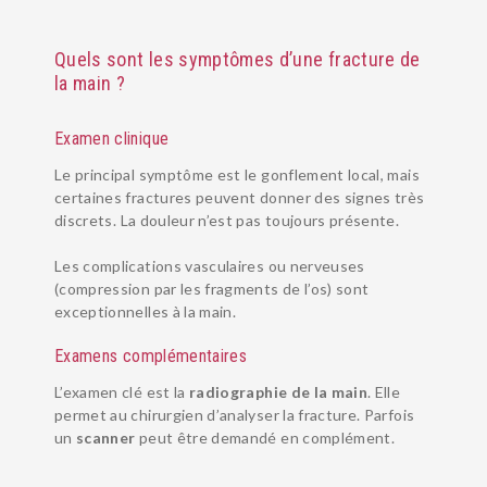
Quels sont les symptômes d’une fracture de
la main ?
Examen clinique
Le principal symptôme est le gonflement local, mais
certaines fractures peuvent donner des signes très
discrets. La douleur n’est pas toujours présente.
Les complications vasculaires ou nerveuses
(compression par les fragments de l’os) sont
PATHOLOGIES
exceptionnelles à la main.
EQUIPE
Examens complémentaires
URGENCES MAIN
L’examen clé est la
radiographie de la main
. Elle
INSTITUT
permet au chirurgien d’analyser la fracture. Parfois
un
scanner
peut être demandé en complément.
RÉÉDUCATION ET ORTHÈSE
SUIVI POST-OPÉRATOIRE