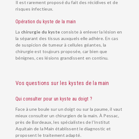
INSTITUT
Il est rarement proposé du fait des récidives et de
risques infectieux.
RÉÉDUCATION ET ORTHÈSE
Opération du kyste de la main
SUIVI POST-OPÉRATOIRE
La
chirurgie du kyste
consiste à enlever la lésion en
ANESTHÉSIE
la séparant des tissus auxquels elle adhère. En cas
BLOG SANTÉ
de suspicion de tumeur à cellules géantes, la
chirurgie est toujours proposée, car bien que
bénignes, ces lésions grandissent en continu.
Vos questions sur les kystes de la main
Qui consulter pour un kyste au doigt ?
Face à une boule sur un doigt ou sur la paume, il vaut
mieux consulter un chirurgien de la main. À Pessac,
près de Bordeaux, les spécialistes de l’Institut
Aquitain de la Main établissent le diagnostic et
proposent le traitement adapté.