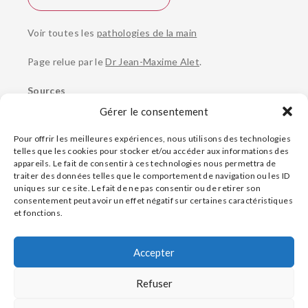
Voir toutes les
pathologies de la main
Page relue par le
Dr Jean-Maxime Alet
.
Sources
Gérer le consentement
Manuel Merck,
Kystes articulaires
Wikipédia,
Kyste synovial
Pour offrir les meilleures expériences, nous utilisons des technologies
Santé sur le Net,
Kyste synovial
telles que les cookies pour stocker et/ou accéder aux informations des
appareils. Le fait de consentir à ces technologies nous permettra de
traiter des données telles que le comportement de navigation ou les ID
uniques sur ce site. Le fait de ne pas consentir ou de retirer son
consentement peut avoir un effet négatif sur certaines caractéristiques
et fonctions.
Contact
Tumeur glomique au doigt
Plan d’accès
Accepter
Conseils pour médecins
Doigt à ressaut
Refuser
Politique de confidentialité
Mentions légales