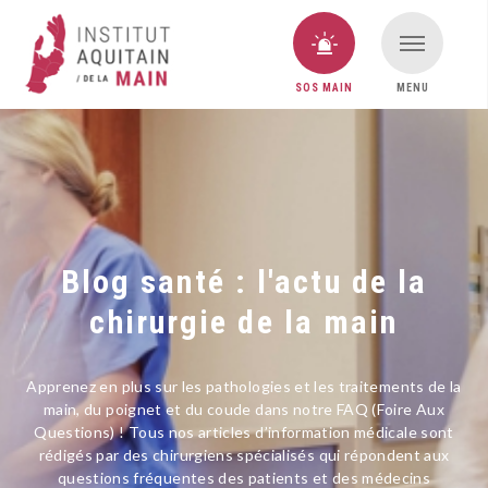
SOS MAIN
MENU
VOUS AVEZ UNE URGENCE MAIN ?
SOS MAIN
Blog santé : l'actu de la
chirurgie de la main
Apprenez en plus sur les pathologies et les traitements de la
main, du poignet et du coude dans notre FAQ (Foire Aux
Questions) ! Tous nos articles d’information médicale sont
rédigés par des chirurgiens spécialisés qui répondent aux
questions fréquentes des patients et des médecins