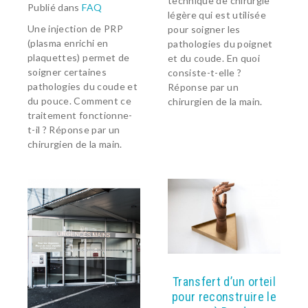
technique de chirurgie
INSTITUT
Publié dans
FAQ
légère qui est utilisée
RÉÉDUCATION ET ORTHÈSE
Une injection de PRP
pour soigner les
(plasma enrichi en
pathologies du poignet
SUIVI POST-OPÉRATOIRE
plaquettes) permet de
et du coude. En quoi
soigner certaines
consiste-t-elle ?
ANESTHÉSIE
pathologies du coude et
Réponse par un
BLOG SANTÉ
du pouce. Comment ce
chirurgien de la main.
traitement fonctionne-
t-il ? Réponse par un
chirurgien de la main.
Transfert d’un orteil
pour reconstruire le