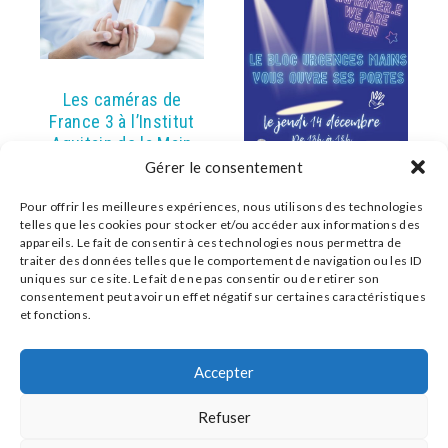
Les caméras de
France 3 à l’Institut
Aquitain de la Main
Gérer le consentement
Par Jean Maxime Alet |
Publié dans
Institut
Pour offrir les meilleures expériences, nous utilisons des technologies
Soignants : l’hôpital
telles que les cookies pour stocker et/ou accéder aux informations des
Reportage de France 3
privé Saint Martin
appareils. Le fait de consentir à ces technologies nous permettra de
aux urgences SOS Mains
traiter des données telles que le comportement de navigation ou les ID
recrute !
Bordeaux, qui sont très
uniques sur ce site. Le fait de ne pas consentir ou de retirer son
fréquentées à la fin de
consentement peut avoir un effet négatif sur certaines caractéristiques
Par Jean Maxime Alet |
l’année.
et fonctions.
Publié dans
Institut
Contact
Le bloc urgences mains
Plan d’accès
Accepter
vous ouvre ses portes !
Conseils pour médecins
Jeudi 14 décembre
Refuser
2023, de 13 h à 18 h, aux
Politique de confidentialité
Urgences SOS Main, 56
Mentions légales