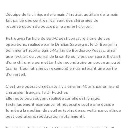
EQUIPE
URGENCES MAIN
L’équipe de la clinique de la main / institut aquitain de la main
fait partie des centres réalisant des chirurgies de
INSTITUT
reconstruction du pouce par transfert d’orteil.
RÉÉDUCATION ET ORTHÈSE
Retrouvez l’article de Sud-Ouest consacré à une de ces
SUIVI POST-OPÉRATOIRE
opérations, réalisée par le
Dr Elias Sawaya
et le
Dr Benjamin
Sommier
à l’hôpital Saint-Martin de Bordeaux-Pessac, ainsi
ANESTHÉSIE
que l’extrait du Journal de la santé qui y est consacré. Il s’agit
BLOG SANTÉ
d’une chirurgie permettant de reconstruire un pouce amputé
(par un traumatisme par exemple) en transférant une partie
d’un orteil.
C’est une opération décrite il y a environ 40 ans par un grand
chirurgien français, le Dr Foucher.
Elle reste peu souvent réalisée car elle est longue,
techniquement exigeante, et nécessite toute une équipe
formée à la gestion des suites (soins de surveillance continue
post opératoire, rééducation notamment).