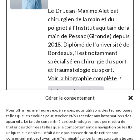
Le Dr Jean-Maxime Alet est
chirurgien de la main et du
poignet à l’Institut aquitain de la
main de Pessac (Gironde) depuis
2018. Diplômé de l’université de
Bordeaux, il est notamment
spécialisé en chirurgie du sport
et traumatologie du sport.
Voir la biographie complète
Arthroscopie
Arthrose
Gérer le consentement
Syndrome du canal carpien
Chirurgie du poignet
Pour offrir les meilleures expériences, nous utilisons des technologies
telles que les cookies pour stocker et/ou accéder aux informations des
Chirurgie du sport
appareils. Le fait de consentir à ces technologies nous permettra de
Maladie de Dupuytren
Rhizarthrose
traiter des données telles que le comportement de navigation ou les ID
uniques sur ce site. Le fait de ne pas consentir ou de retirer son
Traumatologie
consentement peut avoir un effet négatif sur certaines caractéristiques