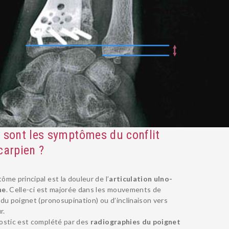
 sont les symptômes du conflit
carpien ?
ôme principal est la douleur de l’
articulation ulno-
ne
. Celle-ci est majorée dans les mouvements de
 du poignet (pronosupination) ou d’inclinaison vers
r.
ostic est complété par des
radiographies du poignet