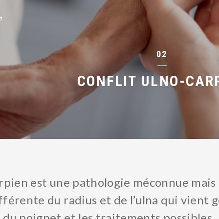
?
02
CONFLIT ULNO-CAR
arpien est une pathologie méconnue mais c
fférente du radius et de l’ulna qui vient 
 du poignet et les traitements possibles.