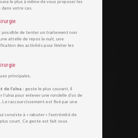
sera le plus à même de vous proposer les
 dans votre cas.
irurgie
st possible de tenter un traitement non
 une attelle de repos la nuit, une
ification des activités pour limiter les
irurgie
ues principales.
 de l’ulna
: geste le plus courant, il
r l’ulna pour enlever une rondelle d’os de
. Le raccourcissement est fixé par une
qui consiste à « raboter » l’extrémité de
 plus court. Ce geste est fait sous