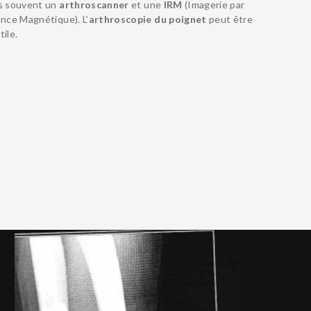
us souvent un
arthroscanner
et une
IRM
(Imagerie par
nce Magnétique). L’
arthroscopie du poignet
peut être
tile.