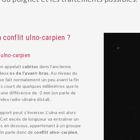
 conflit ulno-carpien ?
t ulno-carpien
on appelait
cubitus
dans l’ancienne
 deux
os de l’avant-bras
. Au niveau du
a se fait normalement un peu avant la fin
lus court de quelques millimètres que le
 une différence de -2 mm (on parle de
ndex radio-ulnaire distal).
pport peut s’inverser. L’ulna est alors
. Cet excès de longueur va entraîner un
ués en dessous, appartenant à un groupe
On parle donc de
conflit ulno-carpien
.