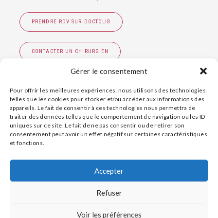
PRENDRE RDV SUR DOCTOLIB
CONTACTER UN CHIRURGIEN
Gérer le consentement
Voir toutes les
pathologies du poignet
Pour offrir les meilleures expériences, nous utilisons des technologies
Page relue par le
Dr Jean-Maxime Alet
.
telles que les cookies pour stocker et/ou accéder aux informations des
appareils. Le fait de consentir à ces technologies nous permettra de
traiter des données telles que le comportement de navigation ou les ID
uniques sur ce site. Le fait de ne pas consentir ou de retirer son
consentement peut avoir un effet négatif sur certaines caractéristiques
et fonctions.
Contact
Cal vicieux du radius
Plan d’accès
Accepter
Conseils pour médecins
Arthrose du poignet
Refuser
Politique de confidentialité
Mentions légales
Voir les préférences