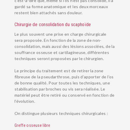
c’est-à-dire que, même si l’os n’est pas consolidé, il a
gardé sa forme anatomique et les deux morceaux
RÉÉDUCATION ET ORTHÈSE
restent bien attachés sans douleur.
SUIVI POST-OPÉRATOIRE
Chirurgie de consolidation du scaphoïde
ANESTHÉSIE
Le plus souvent une prise en charge chirurgicale
BLOG SANTÉ
sera proposée. En fonction de la zone de non-
consolidation, mais aussi des lésions associées, de la
souffrance osseuse et cartilagineuse, différentes
techniques seront proposées par le chirurgien.
Le principe du traitement est de retirer la zone
fibreuse de la pseudarthrose, puis d’apporter de l’os
de bonne qualité. Pour toutes les techniques, une
stabilisation par broches ou vis sera réalisée. Le
matériel peut être retiré ou conservé en fonction de
l’évolution.
On distingue plusieurs techniques chirurgicales :
Greffe osseuse libre