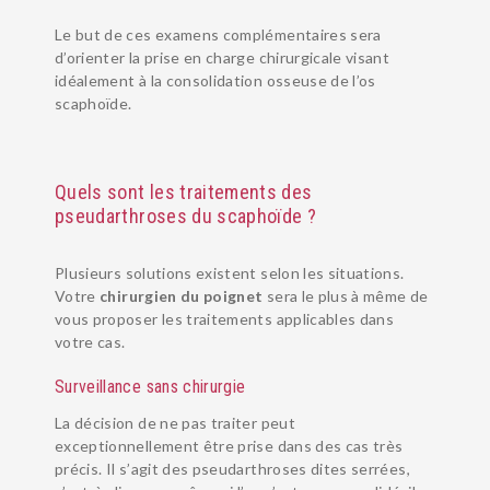
Le but de ces examens complémentaires sera
d’orienter la prise en charge chirurgicale visant
idéalement à la consolidation osseuse de l’os
scaphoïde.
Quels sont les traitements des
pseudarthroses du scaphoïde ?
Plusieurs solutions existent selon les situations.
Votre
chirurgien du poignet
sera le plus à même de
vous proposer les traitements applicables dans
votre cas.
PATHOLOGIES
Surveillance sans chirurgie
EQUIPE
La décision de ne pas traiter peut
exceptionnellement être prise dans des cas très
URGENCES MAIN
précis. Il s’agit des pseudarthroses dites serrées,
INSTITUT