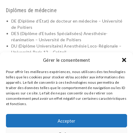
Diplômes de médecine
DE (Diplôme d’État) de docteur en médecine – Université
de Poitiers
DES (Diplôme d’Etudes Spécialisées) Anesthésie-
réanimation – Université de Poitiers
DU (Diplôme Universitaire) Anesthésie Loco-Régionale –
Université Paris 12 – Créteil
Gérer le consentement
Parcours du Dr Alexandre Eboueya
Pour offrir les meilleures expériences, nous utilisons des technologies
Depuis 2023 : Anesthésiste-réanimateur – Institut
telles que les cookies pour stocker et/ou accéder aux informations des
Aquitain de la main – Pessac
appareils. Le fait de consentir à ces technologies nous permettra de
Depuis 2010 : Anesthésiste-réanimateur
traiter des données telles que le comportement de navigation ou les ID
uniques sur ce site. Le fait de ne pas consentir ou de retirer son
Membre – CFAR (Collège Français des Anesthésistes
consentement peut avoir un effet négatif sur certaines caractéristiques
Réanimateurs)
et fonctions.
Membre – SFAR (Société Française d’Anesthésie et de
Contact
Réanimation)
Plan d’accès
Accepter
Numéro RPPS : 10100816510
Conseils pour médecins