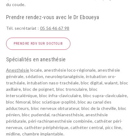
du coude.
INSTITUT
Prendre rendez-vous avec le Dr Eboueya
RÉÉDUCATION ET ORTHÈSE
SUIVI POST-OPÉRATOIRE
Tél. secrétariat :
05 56 46 67 98
ANESTHÉSIE
PRENDRE RDV SUR DOCTOLIB
BLOG SANTÉ
Spécialités en anesthésie
Anesthésie
locale, anesthésie loco-régionale, anesthésie
générale, sédation, neuroleptanalgésie, intubation oro-
trachéale, intubation naso-trachéale, bloc digital, walant, bloc
axillaire, bloc de poignet, bloc tronculaire, bloc
interscalénique, bloc infra-claviculaire, bloc supra-claviculaire,
bloc fémoral, bloc sciatique-poplité, bloc au canal des
adducteurs, bloc nerveux obturateur, bloc de la cheville, bloc
pénien, bloc pudendal, rachianesthésie, anesthésie
péridurale, péri-rachinanesthésie combinée, cathéter péri-
nerveux, cathéter périphérique, cathéter central, picc line,
midline, chambre implantable.